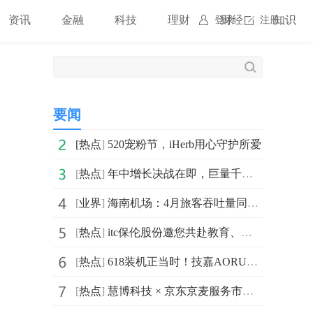
资讯
金融
科技
理财
财经
知识
登录
注册
要闻
[
热点
]
520宠粉节，iHerb用心守护所爱
[
热点
]
年中增长决战在即，巨量千川618攻略出炉，商家爆单有新解
[
业界
]
海南机场：4月旅客吞吐量同比增长4.77%
[
热点
]
itc保伦股份邀您共赴教育、医疗、视听三大行业盛会，解锁“AI+视听”产业新生态
[
热点
]
618装机正当时！技嘉AORUS X3D系列主板火力全开，从旗舰到甜品一站配齐
[
热点
]
慧博科技 × 京东京麦服务市场×蓝氏，斩获金鼠标·银奖 数字化增长策略重塑宠物行业营销新范式