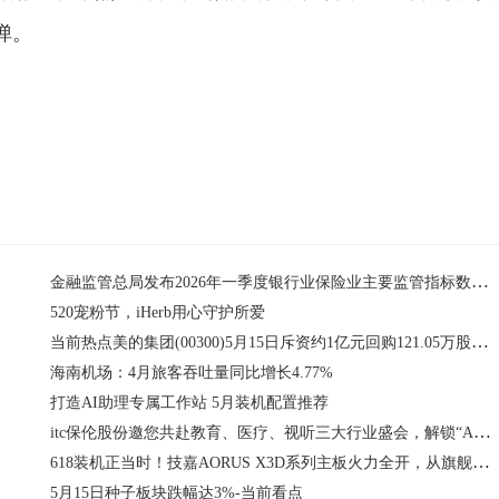
弹。
实很痛
结论
金融监管总局发布2026年一季度银行业保险业主要监管指标数据情况
520宠粉节，iHerb用心守护所爱
当前热点美的集团(00300)5月15日斥资约1亿元回购121.05万股A股
海南机场：4月旅客吞吐量同比增长4.77%
打造AI助理专属工作站 5月装机配置推荐
itc保伦股份邀您共赴教育、医疗、视听三大行业盛会，解锁“AI+视听”产业新生态
618装机正当时！技嘉AORUS X3D系列主板火力全开，从旗舰到甜品一站配齐
5月15日种子板块跌幅达3%-当前看点