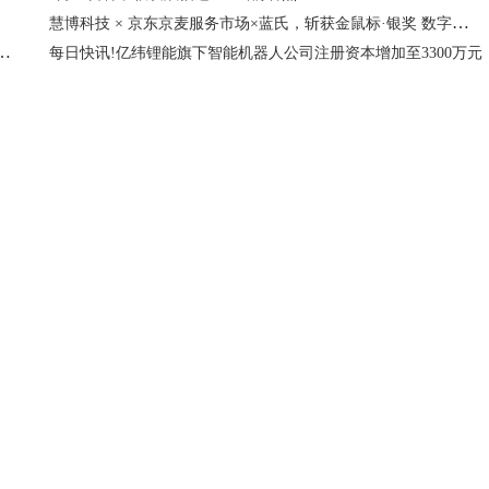
慧博科技 × 京东京麦服务市场×蓝氏，斩获金鼠标·银奖 数字化增长策略重塑宠物行业营销新范式
26年度陆地棉净出口签约量创本年度新低 视焦点讯
每日快讯!亿纬锂能旗下智能机器人公司注册资本增加至3300万元