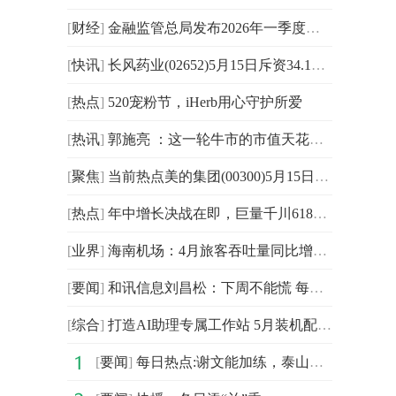
[
财经
]
金融监管总局发布2026年一季度银行业保险业主要监管指标数据情况
[
快讯
]
长风药业(02652)5月15日斥资34.1万港元回购1.65万股
[
热点
]
520宠粉节，iHerb用心守护所爱
[
热讯
]
郭施亮 ：这一轮牛市的市值天花板在哪里？
[
聚焦
]
当前热点美的集团(00300)5月15日斥资约1亿元回购121.05万股A股
[
热点
]
年中增长决战在即，巨量千川618攻略出炉，商家爆单有新解
[
业界
]
海南机场：4月旅客吞吐量同比增长4.77%
[
要闻
]
和讯信息刘昌松：下周不能慌 每日精选
[
综合
]
打造AI助理专属工作站 5月装机配置推荐
[
要闻
]
每日热点:谢文能加练，泰山队3新星缺席前期冬训，韩鹏继续带队 边后卫断档