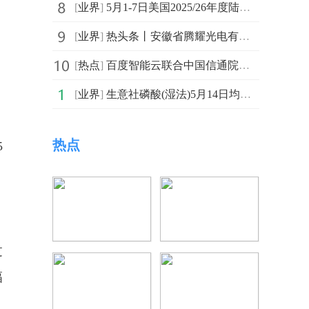
[
业界
]
5月1-7日美国2025/26年度陆地棉净出口签约量创本年度新低 视焦点讯
[
业界
]
热头条丨安徽省腾耀光电有限公司成立 注册资本3000万人民币
[
热点
]
百度智能云联合中国信通院共建AI终端生态 加速大模型落地消费电子
[
业界
]
生意社磷酸(湿法)5月14日均差为28.33元/吨 由正向缩小重新扩大
热点
5
？
，
过
幅