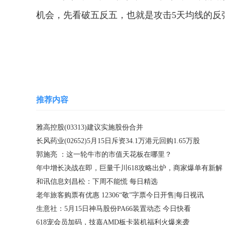
机会，先看破五反五，也就是攻击5天均线的反
关键词：
讯信息刘昌松
天均线压力
慌
确
推荐内容
雅高控股(03313)建议实施股份合并
长风药业(02652)5月15日斥资34.1万港元回购1.65万股
郭施亮 ：这一轮牛市的市值天花板在哪里？
年中增长决战在即，巨量千川618攻略出炉，商家爆单有新解
和讯信息刘昌松：下周不能慌 每日精选
老年旅客购票有优惠 12306“敬”字票今日开售|每日视讯
生意社：5月15日神马股份PA66装置动态 今日快看
618宠会员加码，技嘉AMD板卡装机福利火爆来袭