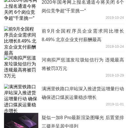
2020年国考网上报名通道今将关闭 6个
岗位竞争超“千里挑一”
2019-10-24
前9月全国程序员企业需求同比增长
8.49% 北京企业支付薪酬最高
2019-10-24
河南拟严惩滥发垃圾短信行为 违规最高
将被罚3万元
2019-10-29
满洲里铁路口岸站深入推进货运增量行动
确保进口煤炭运量稳步增长
2019-11-01
疑似一加8 Pro最新渲染图曝光 后置竖排
三摄并呈居中排列