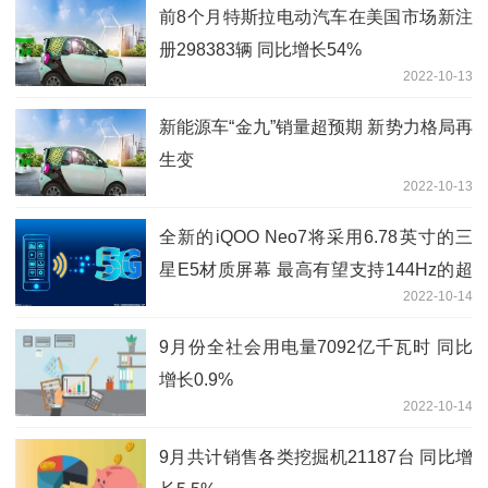
前8个月特斯拉电动汽车在美国市场新注
册298383辆 同比增长54%
2022-10-13
新能源车“金九”销量超预期 新势力格局再
生变
2022-10-13
全新的iQOO Neo7将采用6.78英寸的三
星E5材质屏幕 最高有望支持144Hz的超
2022-10-14
高刷新率
9月份全社会用电量7092亿千瓦时 同比
增长0.9%
2022-10-14
9月共计销售各类挖掘机21187台 同比增