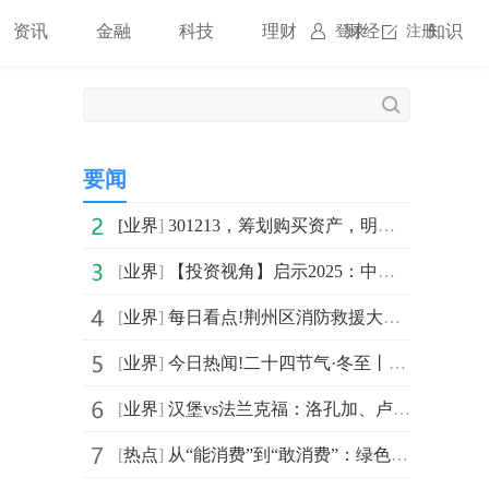
资讯
金融
科技
理财
财经
知识
登录
注册
要闻
[
业界
]
301213，筹划购买资产，明起停牌！
[
业界
]
【投资视角】启示2025：中国电梯媒体行业投融资及兼并重组分析（附投融资事件、产业园区和兼并重组等）
[
业界
]
每日看点!荆州区消防救援大队积极开展消防执法回访工作
[
业界
]
今日热闻!二十四节气·冬至丨冬至已到，接下来的湖南是这样的……
[
业界
]
汉堡vs法兰克福：洛孔加、卢卡-武什科维奇首发，堂安律、达胡德出战 今日热门
[
热点
]
从“能消费”到“敢消费”：绿色积分如何激活2100万会员市场