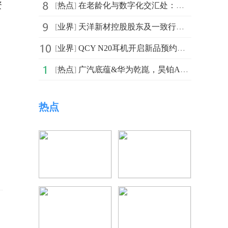
资
[
热点
]
在老龄化与数字化交汇处：我店数科的责任与行动
[
业界
]
天洋新材控股股东及一致行动人合计质押3028.72万股-今日视点
[
业界
]
QCY N20耳机开启新品预约，129元享大动圈与50dB降噪
[
热点
]
广汽底蕴&华为乾崑，昊铂A800智慧旗舰轿车，盲订已开启
热点