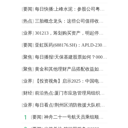
[
要闻
]
每日快播:上峰水泥：参股公司粤芯半导体创业板IPO获受理
[
热点
]
三胎概念龙头：这些公司值得收藏！（12/19） 报道
[
业界
]
301213，筹划购买资产，明起停牌！
[
要闻
]
亚虹医药(688176.SH)：APLD-2304申报欧洲医疗器械注册获接收_今日报
[
聚焦
]
每日播报!天保基建股票如何？000965分红怎么样？
[
聚焦
]
黄金和其他理财产品搭配收益如何？-焦点报道
[
业界
]
【投资视角】启示2025：中国电梯媒体行业投融资及兼并重组分析（附投融资事件、产业园区和兼并重组等）
[
财经
]
前沿热点:厦门市应急管理局组织召开全市有限空间应急演练观摩会
[
业界
]
每日看点!荆州区消防救援大队积极开展消防执法回访工作
[
要闻
]
神舟二十一号航天员乘组顺利进驻“天宫” 中国航天员完成第7次“太空会师”