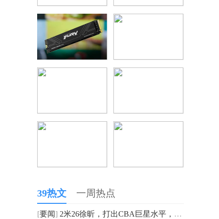
39热文
一周热点
[
要闻
]
2米26徐昕，打出CBA巨星水平，砍27分14板！球迷：朱芳雨留了一手_今日快看