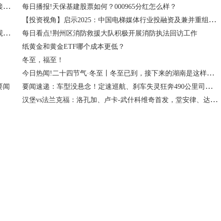
亚虹医药(688176.SH)：APLD-2304申报欧洲医疗器械注册获接收_今日报
每日播报!天保基建股票如何？000965分红怎么样？
【投资视角】启示2025：中国电梯媒体行业投融资及兼并重组分析（附投融资事件、产业园区和兼并重组等）
前沿热点:厦门市应急管理局组织召开全市有限空间应急演练观摩会
每日看点!荆州区消防救援大队积极开展消防执法回访工作
纸黄金和黄金ETF哪个成本更低？
冬至，福至！
今日热闻!二十四节气·冬至丨冬至已到，接下来的湖南是这样的……
要闻速递：车型没悬念！定速巡航、刹车失灵狂奔490公里司机要求退车退款 并索赔5万：网友质疑声不断
要闻
汉堡vs法兰克福：洛孔加、卢卡-武什科维奇首发，堂安律、达胡德出战 今日热门