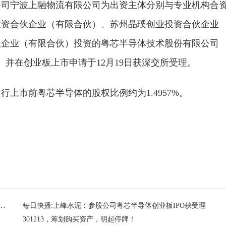
子公司宁波上融物流有限公司为出资主体分别与专业机构合
投资合伙企业（有限合伙）、苏州晶璞创业投资合伙企业
伙企业（有限合伙）投资的粤芯半导体技术股份有限公司
）并在创业板上市申请于12月19日获深交所受理。
上市前粤芯半导体的股权比例约为1.4957%。
限合伙
创业投资
半导体
受理
IPO
参股
公司
巨星水平，砍27分14板！球迷：朱芳雨留了一手_今日快看
每日快播:上峰水泥：参股公司粤芯半导体创业板IPO获受理
301213，筹划购买资产，明起停牌！