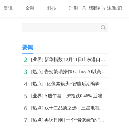
资讯
金融
科技
理财
财经
知识
登录
注册
要闻
[
业界
]
新华指数|12月11日山东港口大商中心钢坯价格微幅上涨、热轧C料价格平稳
[
热点
]
告别繁琐操作 Galaxy AI以高效交互打造人性化智能体验
[
热点
]
2亿像素镜头+智能后期编辑 三星Galaxy Z TriFold让影像创作更轻松
[
业界
]
A股午盘｜沪指跌0.46% 近端次新股活跃|焦点速递
[
热点
]
双十二品质之选：三星电视让家成为有温度的艺术场域
[
热点
]
再访肖刚 | 一个“骨灰级”的“百炼成刚”者