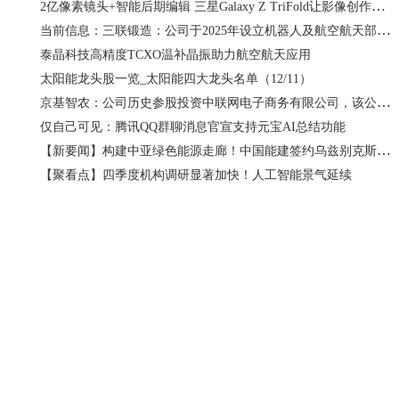
2亿像素镜头+智能后期编辑 三星Galaxy Z TriFold让影像创作更轻松
当前信息：三联锻造：公司于2025年设立机器人及航空航天部件分公司主要是为了拓展公司在机器人和航空航天领域的研发能力
泰晶科技高精度TCXO温补晶振助力航空航天应用
太阳能龙头股一览_太阳能四大龙头名单（12/11）
京基智农：公司历史参股投资中联网电子商务有限公司，该公司已于2002年1月停止经营_快消息
仅自己可见：腾讯QQ群聊消息官宣支持元宝AI总结功能
【新要闻】构建中亚绿色能源走廊！中国能建签约乌兹别克斯坦电网示范项目
【聚看点】四季度机构调研显著加快！人工智能景气延续