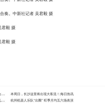
行合奏。中新社记者 吴君毅 摄
吴君毅 摄
吴君毅 摄
卓越教育集团(03978)：受托人依据受限制股份单位计划购买合共6万股|最新快讯
本周日，长沙这里将出现大客流！|每日热讯
新华指数|12月11日山东港口大商中心钢坯价格微幅上涨、热轧C料价格平稳
杭州机器人乐队“出圈” 旺季月均五六场表演