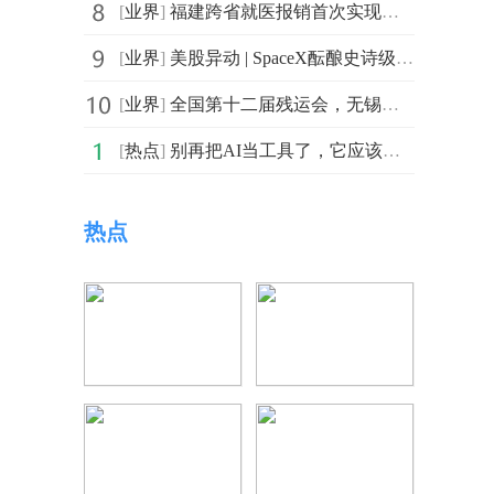
[
业界
]
福建跨省就医报销首次实现在线快办
[
业界
]
美股异动 | SpaceX酝酿史诗级IPO Destiny Tech100(DXYZ.US)涨近12%
[
业界
]
全国第十二届残运会，无锡首金来了
[
热点
]
别再把AI当工具了，它应该是你公司的新员工｜剪流AI手机重新定义“人效”
热点