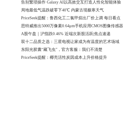
告别繁琐操作 Galaxy AI以高效交互打造人性化智能体验
局地最低气温跌破零下40℃ 内蒙古现极寒天气
PriceSeek提醒：鲁西化工二氯甲烷出厂价上调 每日看点
思特威推出5000万像素0.64μm手机应用CMOS图像传感器
A股午盘｜沪指跌0.46% 近端次新股活跃|焦点速递
双十二品质之选：三星电视让家成为有温度的艺术场域
东阳光胶囊“藏飞虫”，官方客服：我们不清楚
PriceSeek提醒：椰壳活性炭因成本上升价格提升