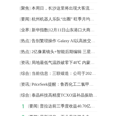
[
聚焦
]
本周日，长沙这里将出现大客流！|每日热讯
[
要闻
]
杭州机器人乐队“出圈” 旺季月均五六场表演
[
业界
]
新华指数|12月11日山东港口大商中心钢坯价格微幅上涨、热轧C料价格平稳
[
热点
]
告别繁琐操作 Galaxy AI以高效交互打造人性化智能体验
[
热点
]
2亿像素镜头+智能后期编辑 三星Galaxy Z TriFold让影像创作更轻松
[
资讯
]
局地最低气温跌破零下40℃ 内蒙古现极寒天气
[
综合
]
当前信息：三联锻造：公司于2025年设立机器人及航空航天部件分公司主要是为了拓展公司在机器人和航空航天领域的研发能力
[
资讯
]
PriceSeek提醒：鲁西化工二氯甲烷出厂价上调 每日看点
[
综合
]
泰晶科技高精度TCXO温补晶振助力航空航天应用
[
要闻
]
普拉达前三季度收益40.70亿欧元 最新