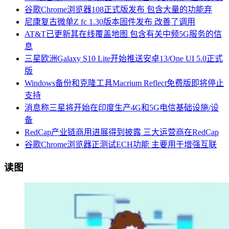
谷歌Chrome浏览器108正式版发布 包含大量的功能弃
尼康复古微单Z fc 1.30版本固件发布 改善了调用
AT&T已更新其在线覆盖地图 包含有关中频5G服务的信
息
三星欧洲Galaxy S10 Lite开始推送安卓13/One UI 5.0正式
版
Windows备份和克隆工具Macrium Reflect免费版即将停止
支持
消息称三星将开始在印度生产4G和5G电信基础设施/设
备
RedCap产业链商用进展得到披露 三大运营商在RedCap
谷歌Chrome浏览器正测试ECH功能 主要用于增强互联
读图