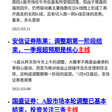
周四A股市场在午市后虽有所受阻回落，但由于尾盘的
强劲回升，仍然驱动着主要指数在日K线图上形成了高
开高走的长阳K线，且有切入周一阴K线实体的态势。
看来，多头意欲
2021-03-11
安信证券陈果：调整期第一阶段结
束，一季报超预期是核心
主线
“A股从昨天到今天上午的调整，大概率不再是由美债利
率担心驱动，而变为绝对收益止损操作及负反馈担忧主
导，这构成调整期第一阶段的底部。”3月9日盘后，安信
证券首席策
2021-03-09
国盛证券：A股市场本轮调整已基本
结束，投资关注三条
主线