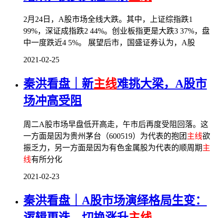
2月24日，A股市场全线大跌。其中，上证综指跌1
99%，深证成指跌2 44%。创业板指更是大跌3 37%，盘
中一度跌近4 5%。 展望后市，国盛证券认为，A股
2021-02-25
秦洪看盘｜新
主线
难挑大梁，A股市
场冲高受阻
周二A股市场早盘低开高走，午市后再度受阻回落。这
一方面是因为贵州茅台（600519）为代表的抱团
主线
欲
振乏力，另一方面是因为有色金属股为代表的顺周期
主
线
有所分化
2021-02-23
秦洪看盘｜A股市场演绎格局生变：
逻辑更迭，切换涨升
主线