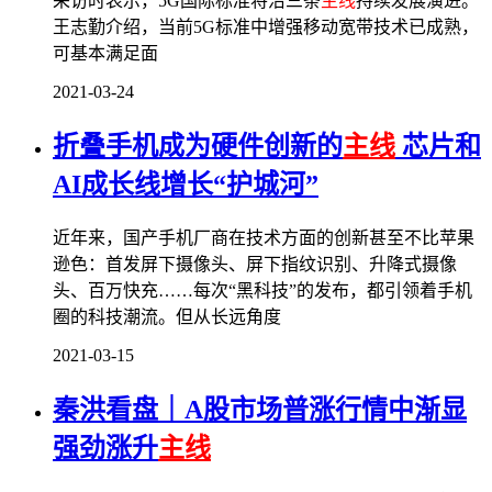
采访时表示，5G国际标准将沿三条
主线
持续发展演进。
王志勤介绍，当前5G标准中增强移动宽带技术已成熟，
可基本满足面
2021-03-24
折叠手机成为硬件创新的
主线
芯片和
AI成长线增长“护城河”
近年来，国产手机厂商在技术方面的创新甚至不比苹果
逊色：首发屏下摄像头、屏下指纹识别、升降式摄像
头、百万快充……每次“黑科技”的发布，都引领着手机
圈的科技潮流。但从长远角度
2021-03-15
秦洪看盘｜A股市场普涨行情中渐显
强劲涨升
主线