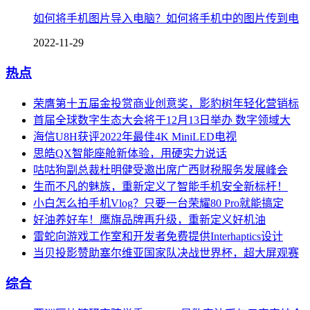
如何将手机图片导入电脑？如何将手机中的图片传到电
2022-11-29
热点
荣膺第十五届金投赏商业创意奖，影豹树年轻化营销标
首届全球数字生态大会将于12月13日举办 数字领域大
海信U8H获评2022年最佳4K MiniLED电视
思皓QX智能座舱新体验，用硬实力说话
咕咕狗副总裁杜明健受邀出席广西财税服务发展峰会
生而不凡的魅族，重新定义了智能手机安全新标杆！
小白怎么拍手机Vlog？只要一台荣耀80 Pro就能搞定
好油养好车！鹰旗品牌再升级，重新定义好机油
雷蛇向游戏工作室和开发者免费提供Interhaptics设计
当贝投影赞助塞尔维亚国家队决战世界杯，超大屏观赛
综合