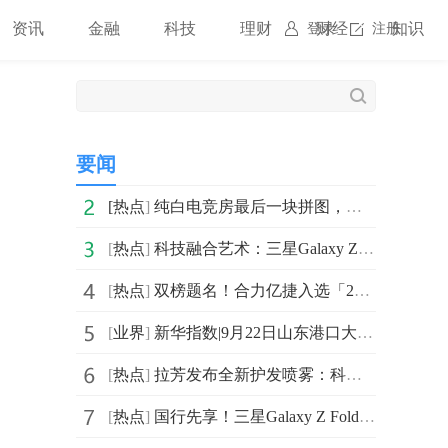
资讯
金融
科技
理财
财经
知识
登录
注册
要闻
[
热点
]
纯白电竞房最后一块拼图，技嘉M27UP ICE与M27Q2 QD ICE显示器来袭
[
热点
]
科技融合艺术：三星Galaxy Z系列以创新AI影像探索城市之美
[
热点
]
双榜题名！合力亿捷入选「2025中国垂直AI Agent创新企业TOP30」
[
业界
]
新华指数|9月22日山东港口大商中心钢坯价格微幅上涨、热轧C料价格平稳
[
热点
]
拉芳发布全新护发喷雾：科技革新秀发修护新纪元
[
热点
]
国行先享！三星Galaxy Z Fold7|Z Flip7等机型支持照片水印相框