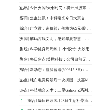
[
热讯
]
今日要闻!天创时尚：将开展股东回馈活动 发放3折折扣券
[
要闻
]
焦点短讯！中科曙光今日大宗交易折价成交133.24万股，成交额1.35亿元
[
综合
]
广立微：询价转让价格为65元/股 较收盘价折价28%-独家
[
要闻
]
解码古钱文明，感知华夏智慧—中国钱币博物馆研学线下活动圆满举办|热议
[
财经
]
科学健身周周练丨 小“胶带”大妙用
[
聚焦
]
每日焦点!美腾科技：公司目前无人形机器人相关业务
[
综合
]
新动态：鑫源智造(600615.SH)：拟在越南新设子公司建设农通机越南生产基地
[
热点
]
纯白电竞房最后一块拼图，技嘉M27UP ICE与M27Q2 QD ICE显示器来袭
[
热点
]
科技融合艺术：三星Galaxy Z系列以创新AI影像探索城市之美
[
综合
]
每日速读!8月28日生意社柴油基准价为6585.83元/吨