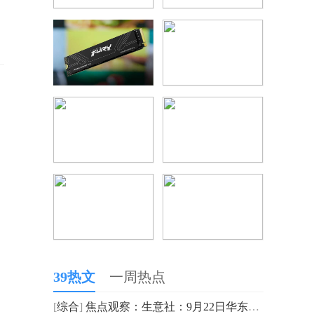
39热文
一周热点
[
综合
]
焦点观察：生意社：9月22日华东地区纯碱市场平稳运行