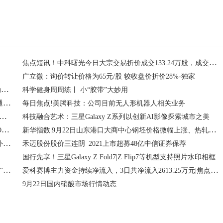
焦点短讯！中科曙光今日大宗交易折价成交133.24万股，成交额1.35亿元
广立微：询价转让价格为65元/股 较收盘价折价28%-独家
解码古钱文明，感知华夏智慧—中国钱币博物馆研学线下活动圆满举办|热议
科学健身周周练丨 小“胶带”大妙用
新动态：鑫源智造(600615.SH)：拟在越南新设子公司建设农通机越南生产基地
每日焦点!美腾科技：公司目前无人形机器人相关业务
最后一块拼图，技嘉M27UP ICE与M27Q2 QD ICE显示器来袭
科技融合艺术：三星Galaxy Z系列以创新AI影像探索城市之美
双榜题名！合力亿捷入选「2025中国垂直AI Agent创新企业TOP30」
新华指数|9月22日山东港口大商中心钢坯价格微幅上涨、热轧C料价格平稳
焦点速看：太平人寿常州中支被罚 给予投保人保险合同约定外利益
禾迈股份股价三连阴 2021上市超募48亿中信证券保荐
国行先享！三星Galaxy Z Fold7|Z Flip7等机型支持照片水印相框
宿迁市代表选手谢霞霞荣获“汉字缘”汉语演讲大赛一等奖：以“超越”为桥，联通中印文化
爱科赛博主力资金持续净流入，3日共净流入2613.25万元|焦点速讯
9月22日国内硝酸市场行情动态