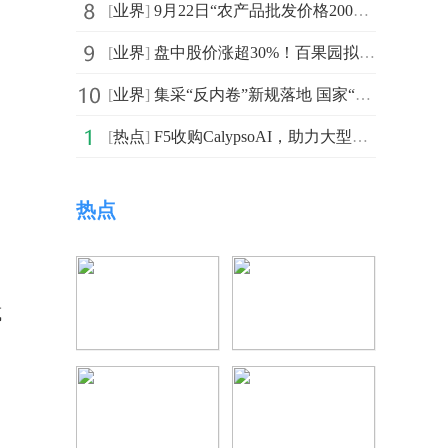
[
业界
]
9月22日“农产品批发价格200指数”比上周五上升0.27个点_焦点快报
[
业界
]
盘中股价涨超30%！百果园拟配股筹资超3亿港元用于偿还贷款等，上半年亏超3亿元 每日精选
[
业界
]
集采“反内卷”新规落地 国家“团购”切实守护民众用药质量安全 每日观点
[
热点
]
F5收购CalypsoAI，助力大型企业构建先进AI防护体系
热点
减