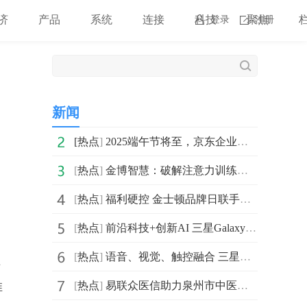
济
产品
系统
连接
科技
聚焦
登录
注册
新闻
[
热点
]
2025端午节将至，京东企业购推出“端午福利排行榜”助力
[
热点
]
金博智慧：破解注意力训练难题-基于脑电的个性化训练深度
[
热点
]
福利硬控 金士顿品牌日联手AMD释放极致性能
[
热点
]
前沿科技+创新AI 三星Galaxy系列重构旗舰机体验上限
[
热点
]
语音、视觉、触控融合 三星Galaxy S25系列开启AI交互新时代
生
推
[
热点
]
易联众医信助力泉州市中医院DeepSeek项目入选泉州十佳数