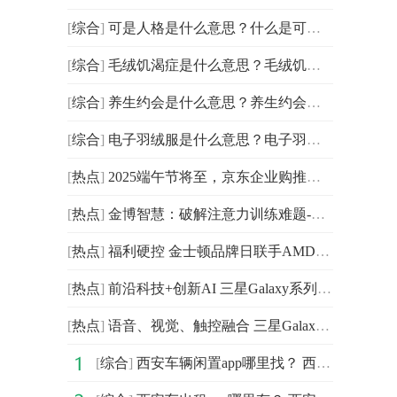
[
综合
]
可是人格是什么意思？什么是可是人格？
[
综合
]
毛绒饥渴症是什么意思？毛绒饥渴症是什么梗？
[
综合
]
养生约会是什么意思？养生约会梗的介绍
[
综合
]
电子羽绒服是什么意思？电子羽绒服是什么梗？
[
热点
]
2025端午节将至，京东企业购推出“端午福利排行榜”助力
[
热点
]
金博智慧：破解注意力训练难题-基于脑电的个性化训练深度
[
热点
]
福利硬控 金士顿品牌日联手AMD释放极致性能
[
热点
]
前沿科技+创新AI 三星Galaxy系列重构旗舰机体验上限
[
热点
]
语音、视觉、触控融合 三星Galaxy S25系列开启AI交互新时代
[
综合
]
西安车辆闲置app哪里找？ 西安车辆闲置app哪家便捷？