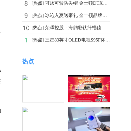
[
热点
]
可炫可转防丢帽 金士顿DTXS闪存盘致敬经典
[
热点
]
冰沁入夏送豪礼 金士顿品牌日全国线下店活力放送
[
热点
]
荣晖控股：海韵彩钛纤维毡，重塑氢能材料格局
电
[
热点
]
三星83英寸OLED电视S95F体验：AI正在引领电视变革
热点
养
医
约