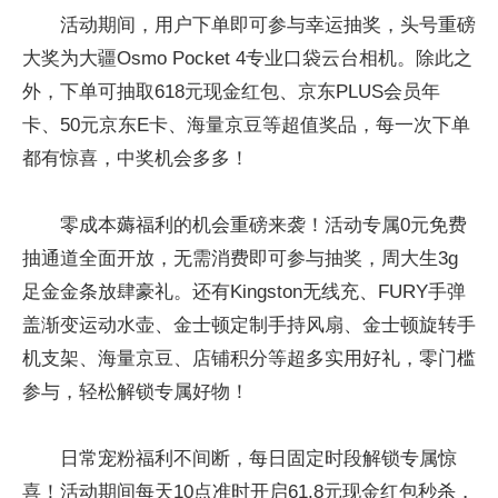
活动期间，用户下单即可参与幸运抽奖，头号重磅
大奖为大疆Osmo Pocket 4专业口袋云台相机。除此之
外，下单可抽取618元现金红包、京东PLUS会员年
卡、50元京东E卡、海量京豆等超值奖品，每一次下单
都有惊喜，中奖机会多多！
零成本薅福利的机会重磅来袭！活动专属0元免费
抽通道全面开放，无需消费即可参与抽奖，周大生3g
足金金条放肆豪礼。还有Kingston无线充、FURY手弹
盖渐变运动水壶、金士顿定制手持风扇、金士顿旋转手
机支架、海量京豆、店铺积分等超多实用好礼，零门槛
参与，轻松解锁专属好物！
日常宠粉福利不间断，每日固定时段解锁专属惊
喜！活动期间每天10点准时开启61.8元现金红包秒杀，