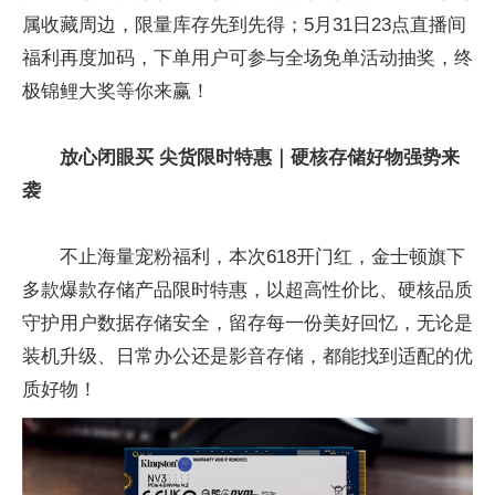
属收藏周边，限量库存先到先得；5月31日23点直播间
福利再度加码，下单用户可参与全场免单活动抽奖，终
极锦鲤大奖等你来赢！
放心
闭眼买
尖货
限时特惠｜硬核存储好物强势来
袭
不止海量宠粉福利，本次618开门红，金士顿旗下
多款爆款存储产品限时特惠，以超高性价比、硬核品质
守护用户数据存储安全，留存每一份美好回忆，无论是
装机升级、日常办公还是影音存储，都能找到适配的优
质好物！