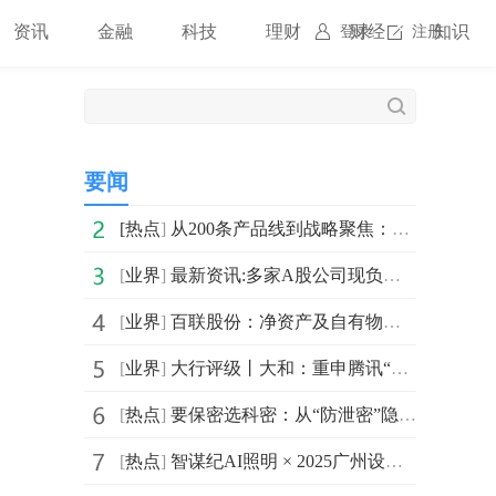
资讯
金融
科技
理财
财经
知识
登录
注册
要闻
[
热点
]
从200条产品线到战略聚焦：科大讯飞的“减法哲学”
[
业界
]
最新资讯:多家A股公司现负面情况
[
业界
]
百联股份：净资产及自有物业面积请参阅定期报告
[
业界
]
大行评级丨大和：重申腾讯“买入”评级 强调其为中国互联网板块的首选股
[
热点
]
要保密选科密：从“防泄密”隐性需求中挖掘增长新蓝海
[
热点
]
智谋纪AI照明 × 2025广州设计周圆满收官！