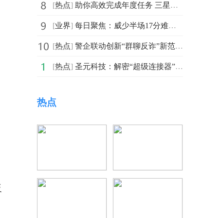
[
热点
]
助你高效完成年度任务 三星Galaxy Tab S11系列热销中
[
业界
]
每日聚焦：威少半场17分难阻惨败，约基奇三节打卡36+12+8，掘金复仇国王
[
热点
]
警企联动创新“群聊反诈”新范式，Soul App 筑牢 Z 世代数字安全“防火墙”
[
热点
]
圣元科技：解密“超级连接器”模式下的光学、AI与区块链产业融合
热点
反