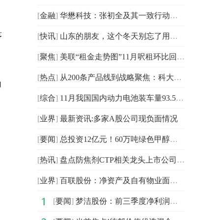
[
金融
]
华懋科技：张初全及其一致行动人12个月内不再以任何形式继续减持公司股份_新视野
茅
[
快讯
]
山东的朋友，这个冬天别忘了用支付宝碰一下支付哦～
[
聚焦
]
美联“租金走势图”11月呎租环比回升0.15% 首11个月累升2.92% 今日热文
[
热点
]
从200条产品线到战略聚焦：科大讯飞的“减法哲学”
力
[
综合
]
11月我国国内动力电池装车量93.5GWh 同比增长39.2% 焦点短讯
[
业界
]
最新资讯:多家A股公司现负面情况
[
要闻
]
总投资12亿元！60万吨绿色甲醇项目，本月开工
[
热讯
]
盘点防焦剂CTP相关龙头上市公司，有这只（2025/12/12）|每日快播
[
业界
]
百联股份：净资产及自有物业面积请参阅定期报告
[
要闻
]
梦洁股份：前三季度净利润同比增长28.69%