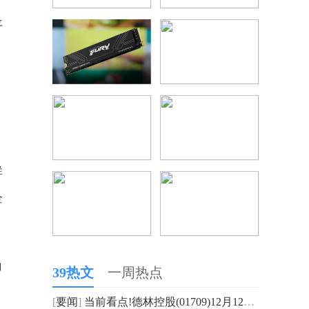
平
群
企
角
39热文
一周热点
[
要闻
]
当前看点!德林控股(01709)12月12日斥资570.7万港元回购320万股股份