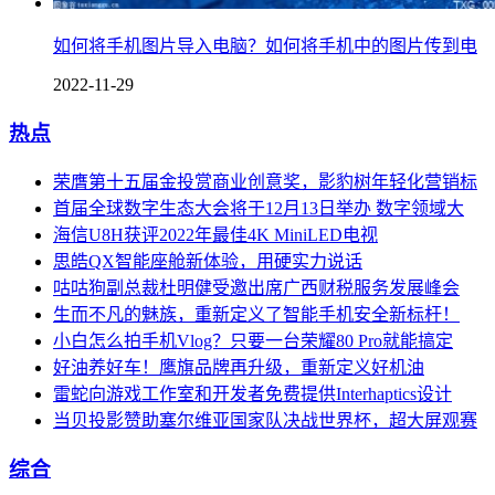
如何将手机图片导入电脑？如何将手机中的图片传到电
2022-11-29
热点
荣膺第十五届金投赏商业创意奖，影豹树年轻化营销标
首届全球数字生态大会将于12月13日举办 数字领域大
海信U8H获评2022年最佳4K MiniLED电视
思皓QX智能座舱新体验，用硬实力说话
咕咕狗副总裁杜明健受邀出席广西财税服务发展峰会
生而不凡的魅族，重新定义了智能手机安全新标杆！
小白怎么拍手机Vlog？只要一台荣耀80 Pro就能搞定
好油养好车！鹰旗品牌再升级，重新定义好机油
雷蛇向游戏工作室和开发者免费提供Interhaptics设计
当贝投影赞助塞尔维亚国家队决战世界杯，超大屏观赛
综合