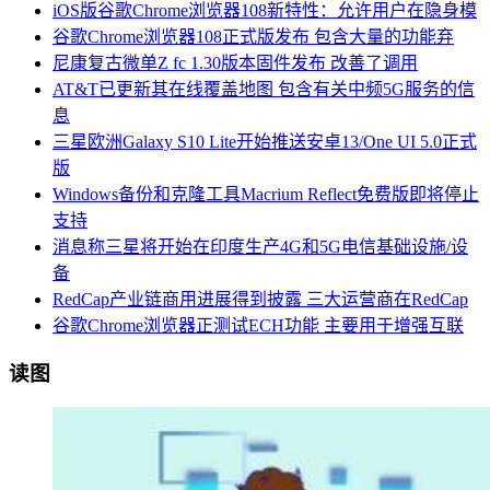
iOS版谷歌Chrome浏览器108新特性：允许用户在隐身模
谷歌Chrome浏览器108正式版发布 包含大量的功能弃
尼康复古微单Z fc 1.30版本固件发布 改善了调用
AT&T已更新其在线覆盖地图 包含有关中频5G服务的信
息
三星欧洲Galaxy S10 Lite开始推送安卓13/One UI 5.0正式
版
Windows备份和克隆工具Macrium Reflect免费版即将停止
支持
消息称三星将开始在印度生产4G和5G电信基础设施/设
备
RedCap产业链商用进展得到披露 三大运营商在RedCap
谷歌Chrome浏览器正测试ECH功能 主要用于增强互联
读图