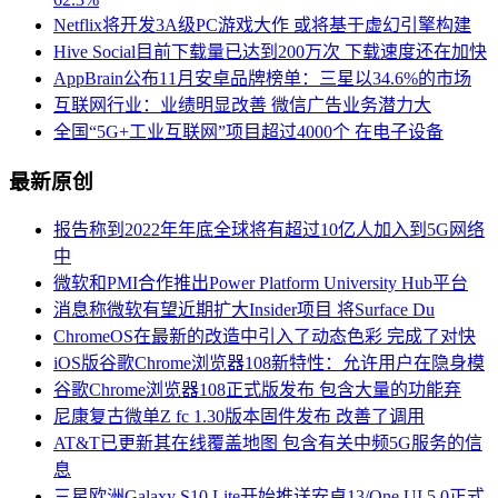
Netflix将开发3A级PC游戏大作 或将基于虚幻引擎构建
Hive Social目前下载量已达到200万次 下载速度还在加快
AppBrain公布11月安卓品牌榜单：三星以34.6%的市场
互联网行业：业绩明显改善 微信广告业务潜力大
全国“5G+工业互联网”项目超过4000个 在电子设备
最新原创
报告称到2022年年底全球将有超过10亿人加入到5G网络
中
微软和PMI合作推出Power Platform University Hub平台
消息称微软有望近期扩大Insider项目 将Surface Du
ChromeOS在最新的改造中引入了动态色彩 完成了对快
iOS版谷歌Chrome浏览器108新特性：允许用户在隐身模
谷歌Chrome浏览器108正式版发布 包含大量的功能弃
尼康复古微单Z fc 1.30版本固件发布 改善了调用
AT&T已更新其在线覆盖地图 包含有关中频5G服务的信
息
三星欧洲Galaxy S10 Lite开始推送安卓13/One UI 5.0正式