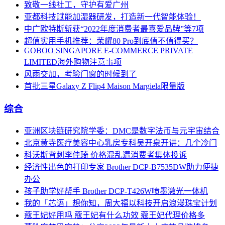
致敬一线社工，守护有爱广州
亚都科技赋能加湿器研发，打造新一代智能体验！
中广欧特斯斩获“2022年度消费者最喜爱品牌”等7项
超值实用手机推荐：荣耀80 Pro到底值不值得买？
GOBOO SINGAPORE E-COMMERCE PRIVATE
LIMITED海外购物注意事项
风雨交加，考验门窗的时候到了
首批三星Galaxy Z Flip4 Maison Margiela限量版
综合
亚洲区块链研究院学委：DMC是数字法币与元宇宙结合
北京黄寺医疗美容中心乳房专科吴开泉开讲：几个冷门
科沃斯背刺李佳琦 价格混乱遭消费者集体投诉
经济性出色的打印专家 Brother DCP-B7535DW助力便捷
办公
孩子助学好帮手 Brother DCP-T426W喷墨激光一体机
我的「芯语」想你知，周大福以科技开启浪漫珠宝计划
蔻王妃好用吗 蔻王妃有什么功效 蔻王妃代理价格多