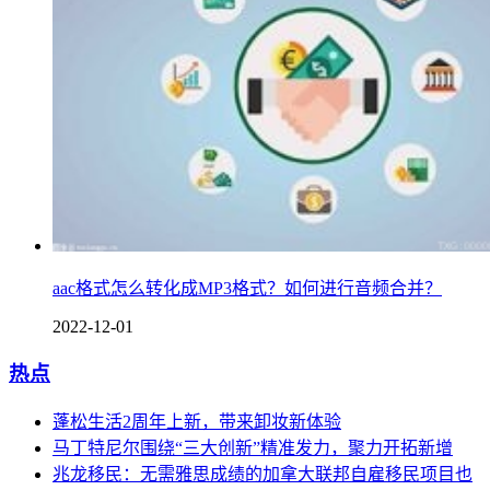
aac格式怎么转化成MP3格式？如何进行音频合并？
2022-12-01
热点
蓬松生活2周年上新，带来卸妆新体验
马丁特尼尔围绕“三大创新”精准发力，聚力开拓新增
兆龙移民：无需雅思成绩的加拿大联邦自雇移民项目也