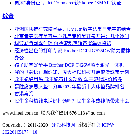
再添“身份证”，Jet Commerce获Shopee “SMAP”认证
综合
亚洲区块链研究院学委：DMC是数字法币与元宇宙结合
北京黄寺医疗美容中心乳房专科吴开泉开讲：几个冷门
科沃斯背刺李佳琦 价格混乱遭消费者集体投诉
经济性出色的打印专家 Brother DCP-B7535DW助力便捷
办公
孩子助学好帮手 Brother DCP-T426W喷墨激光一体机
我的「芯语」想你知，周大福以科技开启浪漫珠宝计划
蔻王妃好用吗 蔻王妃有什么功效 蔻王妃代理价格多
慕胜席梦思床垫：分享2022年最新十大床垫品牌排名
香港嘉業
民生金租热线电话好打通吗？民生金租热线能带来什么
www.inpai.com.cn 联系我们:514 676 113 @qq.com
Copyright © 2011-2020
硬派科技网
版权所有
浙ICP备
2022016517号-18