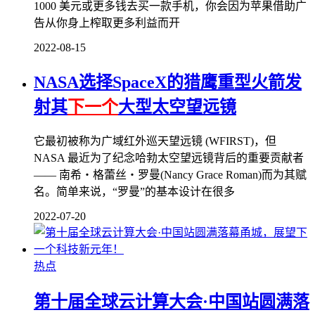
1000 美元或更多钱去买一款手机，你会因为苹果借助广
告从你身上榨取更多利益而开
2022-08-15
NASA选择SpaceX的猎鹰重型火箭发
射其
下一个
大型太空望远镜
它最初被称为广域红外巡天望远镜 (WFIRST)，但
NASA 最近为了纪念哈勃太空望远镜背后的重要贡献者
—— 南希・格蕾丝・罗曼(Nancy Grace Roman)而为其赋
名。简单来说，“罗曼”的基本设计在很多
2022-07-20
热点
第十届全球云计算大会·中国站圆满落