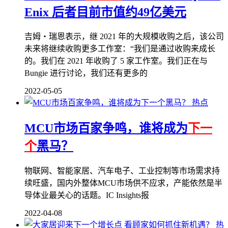
Enix 后者目前市值约49亿美元
吉姆・瑞恩表示，继 2021 年的大规模收购之后，该公司
未来将继续收购更多工作室：“我们是通过收购来成长
的。我们在 2021 年收购了 5 家工作室。我们正在与
Bungie 进行讨论，我们还有更多的
2022-05-05
热点
MCU市场百家争鸣，谁将成为
下一
个
黑马？
物联网、智能家居、汽车电子、工业控制等市场需求持
续旺盛，国内外整体MCU市场供不应求，产能依然是半
导体业最关心的话题。IC Insights报
2022-04-08
热