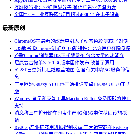
AppBrain公布11月安卓品牌榜单：三星以34.6%的市场
互联网行业：业绩明显改善 微信广告业务潜力大
全国“5G+工业互联网”项目超过4000个 在电子设备
最新原创
ChromeOS在最新的改造中引入了动态色彩 完成了对快
iOS版谷歌Chrome浏览器108新特性：允许用户在隐身模
谷歌Chrome浏览器108正式版发布 包含大量的功能弃
尼康复古微单Z fc 1.30版本固件发布 改善了调用
AT&T已更新其在线覆盖地图 包含有关中频5G服务的信
息
三星欧洲Galaxy S10 Lite开始推送安卓13/One UI 5.0正式
版
Windows备份和克隆工具Macrium Reflect免费版即将停止
支持
消息称三星将开始在印度生产4G和5G电信基础设施/设
备
RedCap产业链商用进展得到披露 三大运营商在RedCap