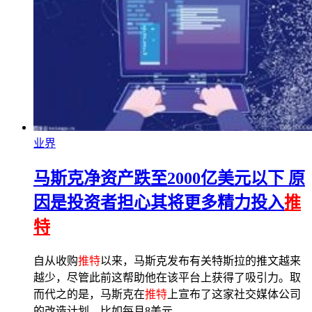
业界
马斯克净资产跌至2000亿美元以下 原
因是投资者担心其将更多精力投入
推
特
自从收购
推特
以来，马斯克发布有关特斯拉的推文越来
越少，尽管此前这帮助他在该平台上获得了吸引力。取
而代之的是，马斯克在
推特
上宣布了这家社交媒体公司
的改造计划，比如每月8美元