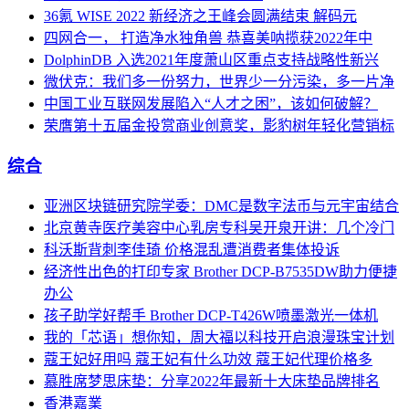
36氪 WISE 2022 新经济之王峰会圆满结束 解码元
四网合一， 打造净水独角兽 恭喜美呐揽获2022年中
DolphinDB 入选2021年度萧山区重点支持战略性新兴
微伏克：我们多一份努力，世界少一分污染，多一片净
中国工业互联网发展陷入“人才之困”，该如何破解？
荣膺第十五届金投赏商业创意奖，影豹树年轻化营销标
综合
亚洲区块链研究院学委：DMC是数字法币与元宇宙结合
北京黄寺医疗美容中心乳房专科吴开泉开讲：几个冷门
科沃斯背刺李佳琦 价格混乱遭消费者集体投诉
经济性出色的打印专家 Brother DCP-B7535DW助力便捷
办公
孩子助学好帮手 Brother DCP-T426W喷墨激光一体机
我的「芯语」想你知，周大福以科技开启浪漫珠宝计划
蔻王妃好用吗 蔻王妃有什么功效 蔻王妃代理价格多
慕胜席梦思床垫：分享2022年最新十大床垫品牌排名
香港嘉業