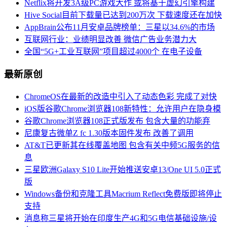
Netflix将开发3A级PC游戏大作 或将基于虚幻引擎构建
Hive Social目前下载量已达到200万次 下载速度还在加快
AppBrain公布11月安卓品牌榜单：三星以34.6%的市场
互联网行业：业绩明显改善 微信广告业务潜力大
全国“5G+工业互联网”项目超过4000个 在电子设备
最新原创
ChromeOS在最新的改造中引入了动态色彩 完成了对快
iOS版谷歌Chrome浏览器108新特性：允许用户在隐身模
谷歌Chrome浏览器108正式版发布 包含大量的功能弃
尼康复古微单Z fc 1.30版本固件发布 改善了调用
AT&T已更新其在线覆盖地图 包含有关中频5G服务的信
息
三星欧洲Galaxy S10 Lite开始推送安卓13/One UI 5.0正式
版
Windows备份和克隆工具Macrium Reflect免费版即将停止
支持
消息称三星将开始在印度生产4G和5G电信基础设施/设