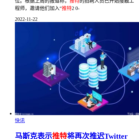
位。根据上周的报道称，
推特
的招聘人员已开始接触工
程师，邀请他们加入“
推特
2 0-
2022-11-22
快讯
马斯克表示
推特
将再次推迟Twitter