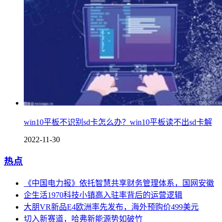
win10平板不识别sd卡怎么办？win10平板读不出sd卡解
2022-11-30
热点
《中国电力报》依托智慧共享财务管理体系，国网安徽
企生活1970科技小镇高入驻率背后的运营逻辑
大朋VR新品E4欧洲率先发布，海外预购价499美元
切入新赛道，哈弗新能源势如破竹