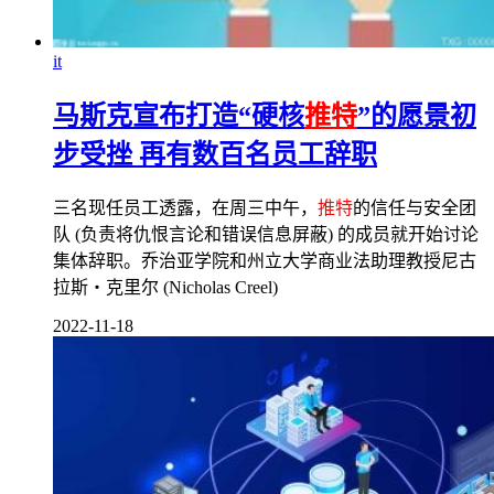
it
马斯克宣布打造“硬核
推特
”的愿景初
步受挫 再有数百名员工辞职
三名现任员工透露，在周三中午，
推特
的信任与安全团
队 (负责将仇恨言论和错误信息屏蔽) 的成员就开始讨论
集体辞职。乔治亚学院和州立大学商业法助理教授尼古
拉斯・克里尔 (Nicholas Creel)
2022-11-18