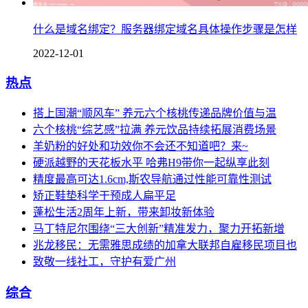
什么是域名绑定？服务器绑定域名具体操作步骤是怎样
2022-12-01
热点
搭上国潮“顺风车” 养元六个核桃传递品牌价值与温
六个核桃“综艺感”拉满 养元饮品持续拓展消费场景
羊奶粉的好处和功效你不会还不知道吧？来~
硬派越野的天花板水平 哈弗H9带你一起纵享此刻
精度最高可达1.6cm,斯农导航通过性能可靠性测试
矫正鞋垫科学干预成人扁平足
蓬松生活2周年上新，带来卸妆新体验
马丁特尼尔围绕“三大创新”精准发力，聚力开拓新增
兆龙移民：无需雅思成绩的加拿大联邦自雇移民项目也
致敬一线社工，守护有爱广州
综合