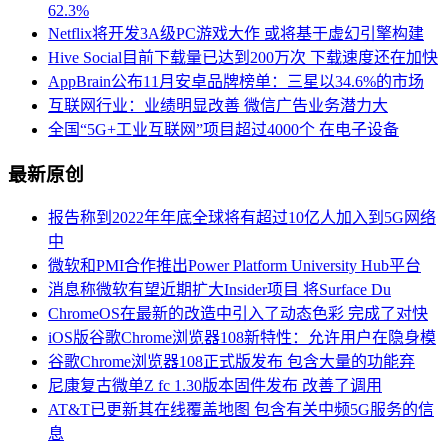
62.3%
Netflix将开发3A级PC游戏大作 或将基于虚幻引擎构建
Hive Social目前下载量已达到200万次 下载速度还在加快
AppBrain公布11月安卓品牌榜单：三星以34.6%的市场
互联网行业：业绩明显改善 微信广告业务潜力大
全国“5G+工业互联网”项目超过4000个 在电子设备
最新原创
报告称到2022年年底全球将有超过10亿人加入到5G网络
中
微软和PMI合作推出Power Platform University Hub平台
消息称微软有望近期扩大Insider项目 将Surface Du
ChromeOS在最新的改造中引入了动态色彩 完成了对快
iOS版谷歌Chrome浏览器108新特性：允许用户在隐身模
谷歌Chrome浏览器108正式版发布 包含大量的功能弃
尼康复古微单Z fc 1.30版本固件发布 改善了调用
AT&T已更新其在线覆盖地图 包含有关中频5G服务的信
息