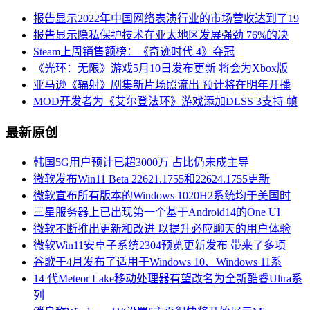
报告显示2022年中国网络表演行业的市场营收达到了19
报告显示隐私保护技术在亚太地区发展强劲 76%的决
Steam上周销售额榜：《奇迹时代 4》夺冠
《光环：无限》游戏5月10日发布更新 将会为Xbox版
亚马逊《辐射》剧集新片场照流出 预计将在明年开播
MOD开发者为《艾尔登法环》游戏添加DLSS 3支持 帧
最新原创
韩国5G用户预计已超3000万 占比仍未成主导
微软发布Win11 Beta 22621.1755和22624.1755更新
微软宣布所有版本的Windows 1020H2系统均于美国时
三星服务器上已出现第一个基于Android14的One UI
微软不断推出更新和改进 以提升必应聊天的用户体验
微软Win11安卓子系统2304预览更新发布 带来了多项
谷歌于4月发布了适用于Windows 10、Windows 11系
14 代Meteor Lake移动处理器有望改名为全新酷睿Ultra系
列