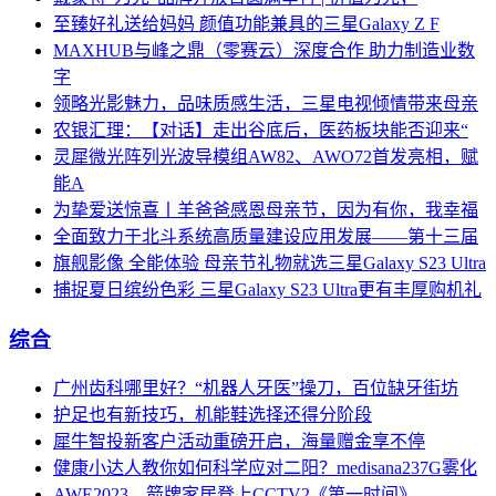
至臻好礼送给妈妈 颜值功能兼具的三星Galaxy Z F
MAXHUB与峰之鼎（零赛云）深度合作 助力制造业数
字
领略光影魅力，品味质感生活，三星电视倾情带来母亲
农银汇理：【对话】走出谷底后，医药板块能否迎来“
灵犀微光阵列光波导模组AW82、AWO72首发亮相，赋
能A
为挚爱送惊喜丨羊爸爸感恩母亲节，因为有你，我幸福
全面致力于北斗系统高质量建设应用发展——第十三届
旗舰影像 全能体验 母亲节礼物就选三星Galaxy S23 Ultra
捕捉夏日缤纷色彩 三星Galaxy S23 Ultra更有丰厚购机礼
综合
广州齿科哪里好？“机器人牙医”操刀，百位缺牙街坊
护足也有新技巧，机能鞋选择还得分阶段
犀牛智投新客户活动重磅开启，海量赠金享不停
健康小达人教你如何科学应对二阳？medisana237G雾化
AWE2023，箭牌家居登上CCTV2《第一时间》