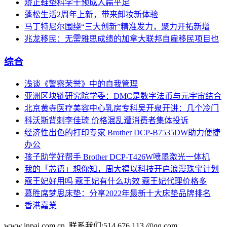
矫正鞋垫科学干预成人扁平足
蓬松生活2周年上新，带来卸妆新体验
马丁特尼尔围绕“三大创新”精准发力，聚力开拓新增
兆龙移民：无需雅思成绩的加拿大联邦自雇移民项目也
综合
浅谈《警察荣誉》中的自我管理
亚洲区块链研究院学委：DMC是数字法币与元宇宙结合
北京黄寺医疗美容中心乳房专科吴开泉开讲：几个冷门
科沃斯背刺李佳琦 价格混乱遭消费者集体投诉
经济性出色的打印专家 Brother DCP-B7535DW助力便捷
办公
孩子助学好帮手 Brother DCP-T426W喷墨激光一体机
我的「芯语」想你知，周大福以科技开启浪漫珠宝计划
蔻王妃好用吗 蔻王妃有什么功效 蔻王妃代理价格多
慕胜席梦思床垫：分享2022年最新十大床垫品牌排名
香港嘉業
www.inpai.com.cn 联系我们:514 676 113 @qq.com