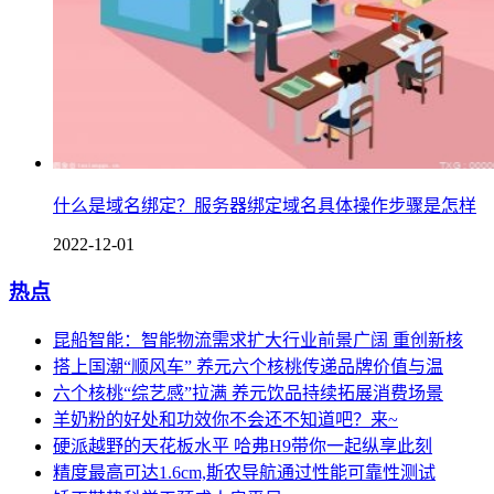
什么是域名绑定？服务器绑定域名具体操作步骤是怎样
2022-12-01
热点
昆船智能：智能物流需求扩大行业前景广阔 重创新核
搭上国潮“顺风车” 养元六个核桃传递品牌价值与温
六个核桃“综艺感”拉满 养元饮品持续拓展消费场景
羊奶粉的好处和功效你不会还不知道吧？来~
硬派越野的天花板水平 哈弗H9带你一起纵享此刻
精度最高可达1.6cm,斯农导航通过性能可靠性测试