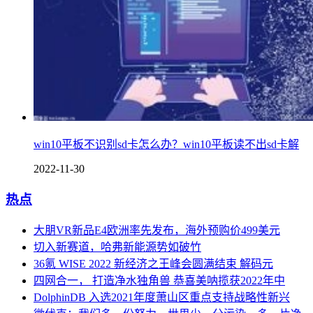
win10平板不识别sd卡怎么办？win10平板读不出sd卡解
2022-11-30
热点
大朋VR新品E4欧洲率先发布，海外预购价499美元
切入新赛道，哈弗新能源势如破竹
36氪 WISE 2022 新经济之王峰会圆满结束 解码元
四网合一， 打造净水独角兽 恭喜美呐揽获2022年中
DolphinDB 入选2021年度萧山区重点支持战略性新兴