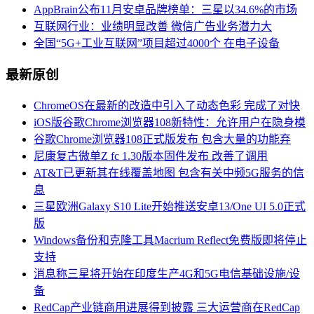
AppBrain公布11月安卓品牌榜单：三星以34.6%的市场
互联网行业：业绩明显改善 微信广告业务潜力大
全国“5G+工业互联网”项目超过4000个 在电子设备
最新原创
ChromeOS在最新的改造中引入了动态色彩 完成了对快
iOS版谷歌Chrome浏览器108新特性：允许用户在隐身模
谷歌Chrome浏览器108正式版发布 包含大量的功能弃
尼康复古微单Z fc 1.30版本固件发布 改善了调用
AT&T已更新其在线覆盖地图 包含有关中频5G服务的信
息
三星欧洲Galaxy S10 Lite开始推送安卓13/One UI 5.0正式
版
Windows备份和克隆工具Macrium Reflect免费版即将停止
支持
消息称三星将开始在印度生产4G和5G电信基础设施/设
备
RedCap产业链商用进展得到披露 三大运营商在RedCap