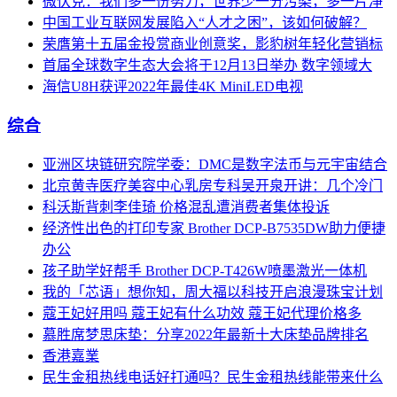
微伏克：我们多一份努力，世界少一分污染，多一片净
中国工业互联网发展陷入“人才之困”，该如何破解？
荣膺第十五届金投赏商业创意奖，影豹树年轻化营销标
首届全球数字生态大会将于12月13日举办 数字领域大
海信U8H获评2022年最佳4K MiniLED电视
综合
亚洲区块链研究院学委：DMC是数字法币与元宇宙结合
北京黄寺医疗美容中心乳房专科吴开泉开讲：几个冷门
科沃斯背刺李佳琦 价格混乱遭消费者集体投诉
经济性出色的打印专家 Brother DCP-B7535DW助力便捷
办公
孩子助学好帮手 Brother DCP-T426W喷墨激光一体机
我的「芯语」想你知，周大福以科技开启浪漫珠宝计划
蔻王妃好用吗 蔻王妃有什么功效 蔻王妃代理价格多
慕胜席梦思床垫：分享2022年最新十大床垫品牌排名
香港嘉業
民生金租热线电话好打通吗？民生金租热线能带来什么