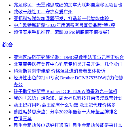
兆龙移民：无需雅思成绩的加拿大联邦自雇移民项目也
致敬一线社工，守护有爱广州
亚都科技赋能加湿器研发，打造新一代智能体验！
中广欧特斯斩获“2022年度消费者最喜爱品牌”等7项
超值实用手机推荐：荣耀80 Pro到底值不值得买？
综合
亚洲区块链研究院学委：DMC是数字法币与元宇宙结合
北京黄寺医疗美容中心乳房专科吴开泉开讲：几个冷门
科沃斯背刺李佳琦 价格混乱遭消费者集体投诉
经济性出色的打印专家 Brother DCP-B7535DW助力便捷
办公
孩子助学好帮手 Brother DCP-T426W喷墨激光一体机
我的「芯语」想你知，周大福以科技开启浪漫珠宝计划
蔻王妃好用吗 蔻王妃有什么功效 蔻王妃代理价格多
慕胜席梦思床垫：分享2022年最新十大床垫品牌排名
香港嘉業
民生金租热线电话好打通吗？民生金租热线能带来什么