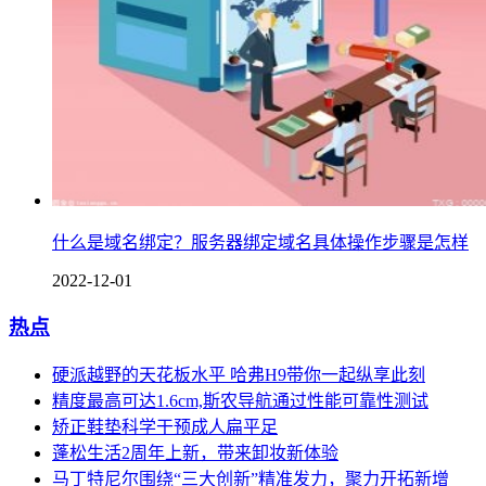
什么是域名绑定？服务器绑定域名具体操作步骤是怎样
2022-12-01
热点
硬派越野的天花板水平 哈弗H9带你一起纵享此刻
精度最高可达1.6cm,斯农导航通过性能可靠性测试
矫正鞋垫科学干预成人扁平足
蓬松生活2周年上新，带来卸妆新体验
马丁特尼尔围绕“三大创新”精准发力，聚力开拓新增