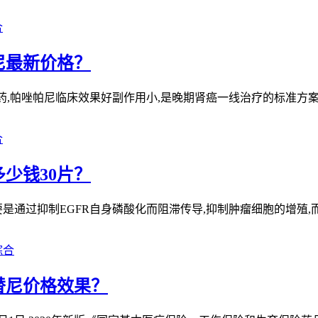
合
帕尼最新价格？
药,帕唑帕尼临床效果好副作用小,是晚期肾癌一线治疗的标准方案
合
少钱30片？
是通过抑制EGFR自身磷酸化而阻滞传导,抑制肿瘤细胞的增殖
综合
替尼价格效果？