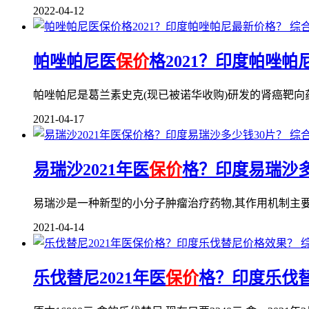
2022-04-12
综
帕唑帕尼医
保价
格2021？印度帕唑
帕唑帕尼是葛兰素史克(现已被诺华收购)研发的肾癌靶向
2021-04-17
综
易瑞沙2021年医
保价
格？印度易瑞沙多
易瑞沙是一种新型的小分子肿瘤治疗药物,其作用机制主要
2021-04-14
乐伐替尼2021年医
保价
格？印度乐伐