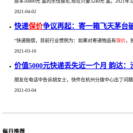
原本16800元 盒的乐伐替尼,现在只要3240元 盒。2
2021-04-02
快递
保价
争议再起：寄一箱飞天茅台破损
“快递赔偿，目前行业惯例为：如果对寄递物品有
保价
，
2021-03-16
价值5000元快递丢失近一个月 韵达：
朋友在电话中告诉胡女士，快件在杭州分拨中心出了问题
2021-03-04
每日推荐