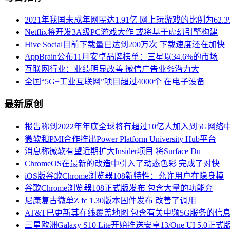
2021年我国未成年网民达1.91亿 网上玩游戏的比例为62.3
Netflix将开发3A级PC游戏大作 或将基于虚幻引擎构建
Hive Social目前下载量已达到200万次 下载速度还在加快
AppBrain公布11月安卓品牌榜单：三星以34.6%的市场
互联网行业：业绩明显改善 微信广告业务潜力大
全国“5G+工业互联网”项目超过4000个 在电子设备
最新原创
报告称到2022年年底全球将有超过10亿人加入到5G网络
微软和PMI合作推出Power Platform University Hub平台
消息称微软有望近期扩大Insider项目 将Surface Du
ChromeOS在最新的改造中引入了动态色彩 完成了对快
iOS版谷歌Chrome浏览器108新特性：允许用户在隐身模
谷歌Chrome浏览器108正式版发布 包含大量的功能弃
尼康复古微单Z fc 1.30版本固件发布 改善了调用
AT&T已更新其在线覆盖地图 包含有关中频5G服务的信
三星欧洲Galaxy S10 Lite开始推送安卓13/One UI 5.0正式