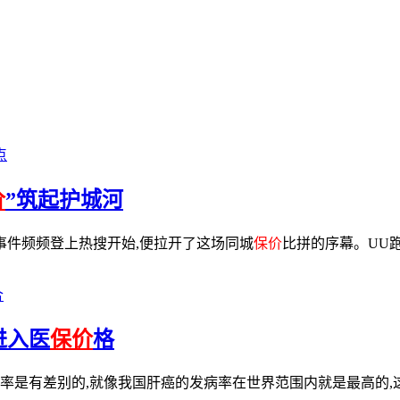
点
价
”筑起护城河
事件频频登上热搜开始,便拉开了这场同城
保价
比拼的序幕。UU
合
进入医
保价
格
率是有差别的,就像我国肝癌的发病率在世界范围内就是最高的,