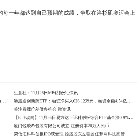
的每一年都达到自己预期的成绩，争取在洛杉矶奥运会上
运会
生意社：11月26日MB钴报价_快讯
共建标准丨基调听云参与制定《面向LLM应用的可观测性能力要求》标准正式发布
港股通创新药ETF：融资净买入626.12万元，融资余额4.54亿元（11-26）
关注卷螺价差做多机会 微资讯
【ETF动向】11月26日易方达上证科创板综合ETF基金涨0.9%，份额增加1200万份
厦门锐琰希包装有限公司成立 注册资本20万人民币
荣信汇科科创板IPO获受理 控股股东左强曾任梦网科技高管