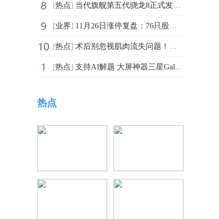
[
热点
]
当代旗舰第五代骁龙8正式发布，一加 Ace 6T全球首发搭载
[
业界
]
11月26日涨停复盘：76只股涨停 欢瑞世纪4连板
[
热点
]
术后别忽视肌肉流失问题！弗洛莱肽守住康复关键防线
[
热点
]
支持AI解题 大屏神器三星Galaxy Tab S11系列期末热销中
热点