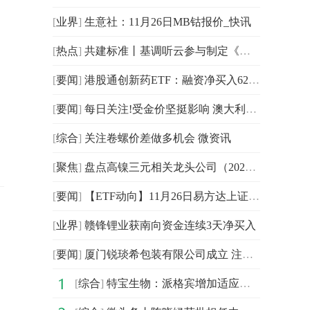
[
业界
]
生意社：11月26日MB钴报价_快讯
[
热点
]
共建标准丨基调听云参与制定《面向LLM应用的可观测性能力要求》标准正式发布
[
要闻
]
港股通创新药ETF：融资净买入626.12万元，融资余额4.54亿元（11-26）
[
要闻
]
每日关注!受金价坚挺影响 澳大利亚黄金股上涨
[
综合
]
关注卷螺价差做多机会 微资讯
[
聚焦
]
盘点高镍三元相关龙头公司（2025/11/26）
[
要闻
]
【ETF动向】11月26日易方达上证科创板综合ETF基金涨0.9%，份额增加1200万份
[
业界
]
赣锋锂业获南向资金连续3天净买入
[
要闻
]
厦门锐琰希包装有限公司成立 注册资本20万人民币
[
综合
]
特宝生物：派格宾增加适应症上市许可申请获得批准 当前热点