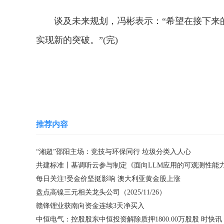
谈及未来规划，冯彬表示：“希望在接下来
实现新的突破。”(完)
关键词：
冯彬
女子铁饼
铁饼投掷
卫冕
全
推荐内容
“湘超”邵阳主场：竞技与环保同行 垃圾分类入人心
每日关注!受金价坚挺影响 澳大利亚黄金股上涨
盘点高镍三元相关龙头公司（2025/11/26）
赣锋锂业获南向资金连续3天净买入
中恒电气：控股股东中恒投资解除质押1800.00万股股 时快讯