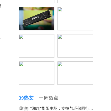
她
，
全
39热文
一周热点
[
聚焦
]
“湘超”邵阳主场：竞技与环保同行 垃圾分类入人心