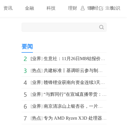
资讯
金融
科技
理财
财经
知识
登录
注册
要闻
[
业界
]
生意社：11月26日MB钴报价_快讯
[
热点
]
共建标准丨基调听云参与制定《面向LLM应用的可观测性能力要求》标准正式发布
[
业界
]
赣锋锂业获南向资金连续3天净买入
[
业界
]
“与辉同行”在宣城直播带货：超3000万人观看！总销售额约2000万
[
业界
]
南京清凉山上银杏谷，一片金黄成市民打卡地-速看料
[
热点
]
专为 AMD Ryzen X3D 处理器打造：技嘉 X870E AORUS XTREME X3D AI TOP 旗舰主板正式上市